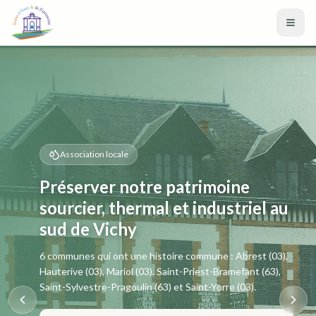
Aller au contenu principal
Association locale
Préserver notre patrimoine
sourcier, thermal et industriel au
sud de Vichy
6 communes qui ont une histoire commune : Abrest (03),
Hauterive (03), Mariol (03), Saint-Priest-Bramefant (63),
Saint-Sylvestre-Pragoulin (63) et Saint-Yorre (03).