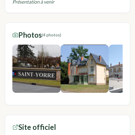
Présentation à venir
Photos
(
4
photo
s
)
Site officiel