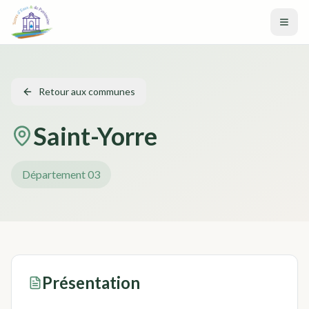
Aller au contenu principal
Retour aux communes
Saint-Yorre
Département
03
Présentation