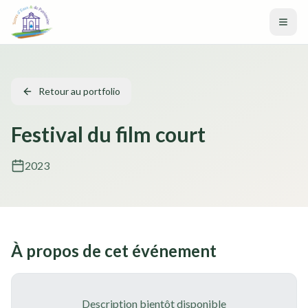
Aller au contenu principal
Retour au portfolio
Festival du film court
2023
À propos de cet événement
Description bientôt disponible