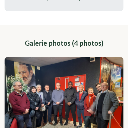
Galerie photos (
4
photo
s
)