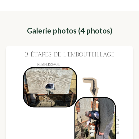
Galerie photos (
4
photo
s
)