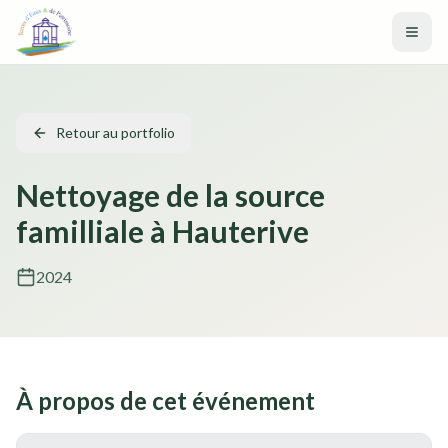
Aller au contenu principal
Retour au portfolio
Nettoyage de la source
familliale à Hauterive
2024
À propos de cet événement