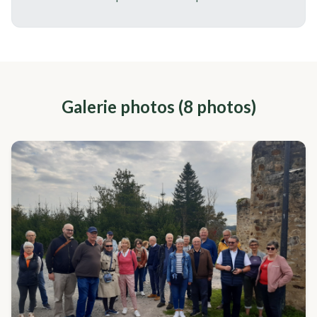
Galerie photos (
8
photo
s
)